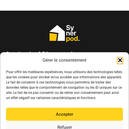
Coordonnées & Réseaux sociaux
Adresse :
32 rue des Bois de Ville
Gérer le consentement
85260 L’Herbergement
Pour offrir les meilleures expériences, nous utilisons des technologies telles
Téléphone :
02 51 38 29 72
que les cookies pour stocker et/ou accéder aux informations des appareils.
Contactez-nous par email
Le fait de consentir à ces technologies nous permettra de traiter des
données telles que le comportement de navigation ou les ID uniques sur ce
site. Le fait de ne pas consentir ou de retirer son consentement peut avoir
un effet négatif sur certaines caractéristiques et fonctions.
Mentions légales
Accepter
Politique de confidentialité
Politique de cookies
Refuser