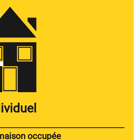
ividuel
 maison occupée