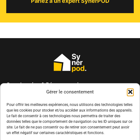
Parlez à un expert SynerPOD
Coordonnées & Réseaux sociaux
Adresse :
32 rue des Bois de Ville
Gérer le consentement
85260 L’Herbergement
Pour offrir les meilleures expériences, nous utilisons des technologies telles
Téléphone :
02 51 38 29 72
que les cookies pour stocker et/ou accéder aux informations des appareils.
Contactez-nous par email
Le fait de consentir à ces technologies nous permettra de traiter des
données telles que le comportement de navigation ou les ID uniques sur ce
site. Le fait de ne pas consentir ou de retirer son consentement peut avoir
un effet négatif sur certaines caractéristiques et fonctions.